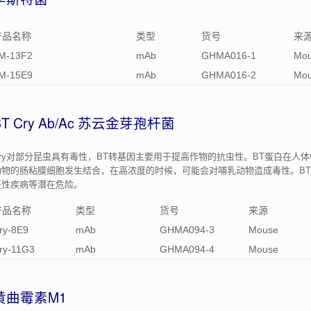
产品名称
类型
货号
来
M-13F2
mAb
GHMA016-1
Mo
M-15E9
mAb
GHMA016-2
Mo
BT Cry Ab/Ac 苏云金芽孢杆菌
Cry对部分昆虫具有毒性，BT转基因主要用于提高作物的抗虫性。BT蛋白在人
动物的肠粘膜细胞发生结合，在高浓度的时候，可能会对哺乳动物造成毒性。B
疫性疾病等潜在危险。
产品名称
类型
货号
来源
ry-8E9
mAb
GHMA094-3
Mouse
ry-11G3
mAb
GHMA094-4
Mouse
黄曲霉素M1