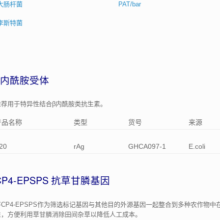
大肠杆菌
PAT/bar
李斯特菌
β内酰胺受体
推荐用于特异性结合β内酰胺类抗生素。
产品名称
类型
货号
来源
20
rAg
GHCA097-1
E.coli
CP4-EPSPS 抗草甘膦基因
将CP4-EPSPS作为筛选标记基因与其他目的外源基因一起整合到多种农作物
性，方便利用草甘膦消除田间杂草以降低人工成本。