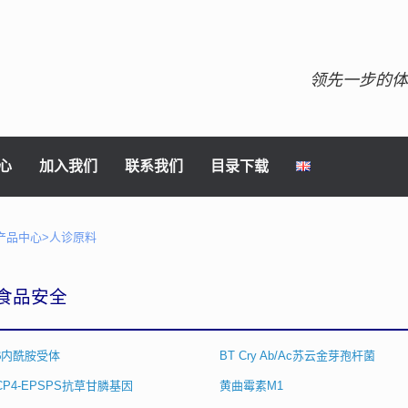
领先一步的体
心
加入我们
联系我们
目录下载
产品中心>人诊原料
食品安全
β内酰胺受体
BT Cry Ab/Ac苏云金芽孢杆菌
CP4-EPSPS抗草甘膦基因
黄曲霉素M1