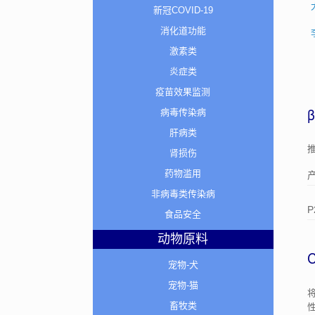
新冠COVID-19
消化道功能
激素类
炎症类
疫苗效果监测
病毒传染病
肝病类
肾损伤
药物滥用
非病毒类传染病
P
食品安全
动物原料
宠物-犬
宠物-猫
畜牧类