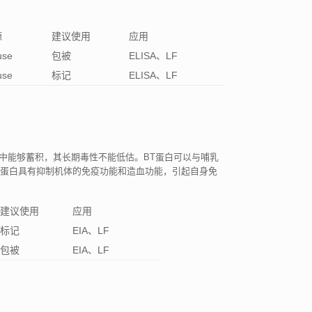
源
建议使用
应用
use
包被
ELISA、LF
use
标记
ELISA、LF
体中能够蓄积，其长期毒性不能低估。BT蛋白可以与哺乳
T蛋白具有抑制机体的免疫功能和造血功能，引起自身免
建议使用
应用
标记
EIA、LF
包被
EIA、LF