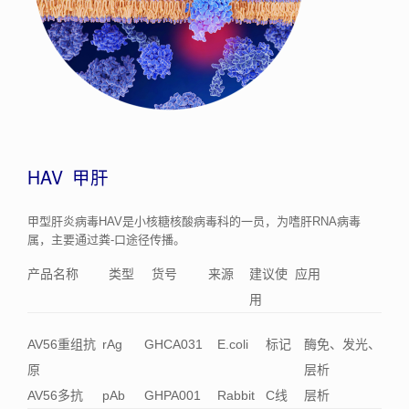
HAV 甲肝
甲型肝炎病毒HAV是小核糖核酸病毒科的一员，为嗜肝RNA病毒
属，主要通过粪-口途径传播。
产品名称
类型
货号
来源
建议使
应用
用
AV56重组抗
rAg
GHCA031
E.coli
标记
酶免、发光、
原
层析
AV56多抗
pAb
GHPA001
Rabbit
C线
层析