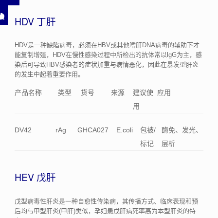
HDV 丁肝
HDV是一种缺陷病毒，必须在HBV或其他嗜肝DNA病毒的辅助下才
能复制增殖，HDV在慢性感染过程中所检出的抗体常以lgG为主，感
染后可导致HBV感染者的症状加重与病情恶化，因此在暴发型肝炎
的发生中起着重要作用。
产品名称
类型
货号
来源
建议使
应用
用
DV42
rAg
GHCA027
E.coli
包被/
酶免、发光、
标记
层析
HEV 戊肝
戊型病毒性肝炎是一种自愈性传染病，其传播方式、临床表现和预
后均与甲型肝炎(甲肝)类似，孕妇患戊肝病死率高为本型肝炎的特