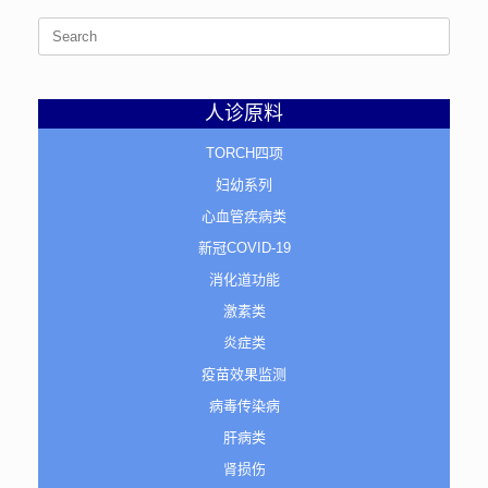
Search
for:
人诊原料
TORCH四项
妇幼系列
心血管疾病类
新冠COVID-19
消化道功能
激素类
炎症类
疫苗效果监测
病毒传染病
肝病类
肾损伤