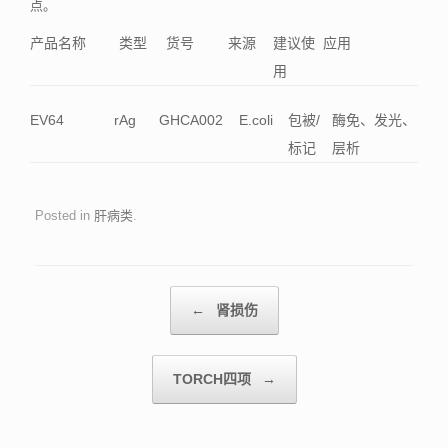
点。
产品名称
类型
货号
来源
建议使
应用
用
EV64
rAg
GHCA002
E.coli
包被/
酶免、发光、
标记
层析
Posted in
肝病类
.
Post navigation
←
肾损伤
TORCH四项
→