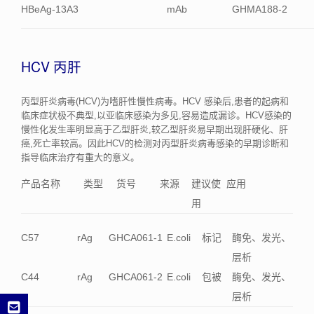
HBeAg-13A3
mAb
GHMA188-2
HCV 丙肝
丙型肝炎病毒(HCV)为嗜肝性慢性病毒。HCV 感染后,患者的起病和
临床症状极不典型,以亚临床感染为多见,容易造成漏诊。HCV感染的
慢性化发生率明显高于乙型肝炎,较乙型肝炎易早期出现肝硬化、肝
癌,死亡率较高。因此HCV的检测对丙型肝炎病毒感染的早期诊断和
指导临床治疗有重大的意义。
产品名称
类型
货号
来源
建议使
应用
用
C57
rAg
GHCA061-1
E.coli
标记
酶免、发光、
层析
C44
rAg
GHCA061-2
E.coli
包被
酶免、发光、
层析